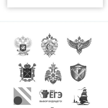
Объявления для родителей
Прием в 1 класс
Выбор модуля ОРКСЭ
ТПМПК
Электронный дневник
Ежедневное меню
Расписание занятий
Медицинский кабинет
Обратная связь
Вопрос/Ответ
Ответы на часто задаваемые вопросы
Новости Минпросвещения России
Ученикам
Классы и классные руководители