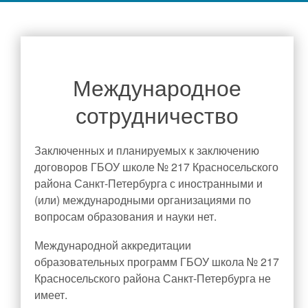
Образовательные стандарты и требования
Руководство
Директор школы
Администрация школы
Международное
Педагогический состав
сотрудничество
Материально-техническое обеспечение и оснащенность
образовательного процесса. Доступная среда
Заключенных и планируемых к заключению
Платные образовательные услуги
договоров ГБОУ школе № 217 Красносельского
Наши новости
района Санкт-Петербурга с иностранными и
Финансово-хозяйственная деятельность
(или) международными организациями по
Вакантные места для приема (перевода) обучающихся
вопросам образования и науки нет.
Стипендии и меры поддержки обучающихся
Международной аккредитации
Международное сотрудничество
образовательных программ ГБОУ школа № 217
Организация питания в образовательной организации
Красносельского района Санкт-Петербурга не
Родителям
имеет.