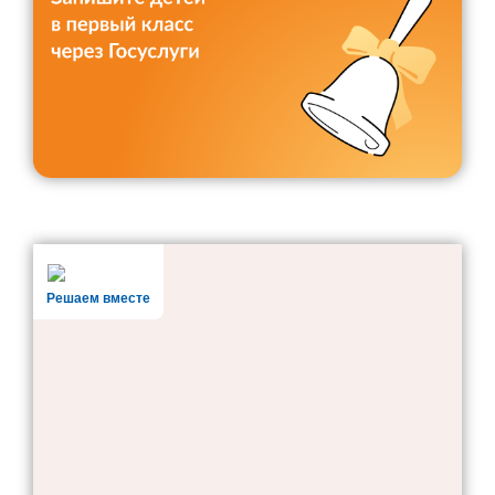
Инновационная деятельность
Методическая копилка
Разработки уроков
Воспитательная работа
Штаб воспитательной работы
Классные руководители
Документация
Профориентация
Разговоры о важном
Решаем вместе
Профилактика детского дорожно-транспортного травматизма
Профилактика негативных явлений среди
несовершеннолетних
Школьное самоуправление
Первичное отделение РДДМ «Движение первых»
Орлята России